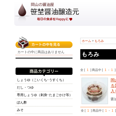
ホーム
>
もろみ
カートの中に商品はありません
もろみ
全 [
1
] 商品中 [
1
-
1
しょうゆ（こいくち･うすくち）
岡
る
だし・つゆ
入
専用しょうゆ（刺身･たまごかけ等）
醤
ぽん酢
みそ
全 [
1
] 商品中 [
1
-
1